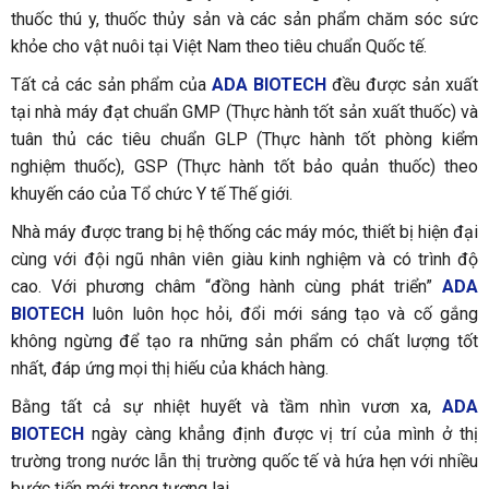
thuốc thú y, thuốc thủy sản và các sản phẩm chăm sóc sức
khỏe cho vật nuôi tại Việt Nam theo tiêu chuẩn Quốc tế.
Tất cả các sản phẩm của
ADA BIOTECH
đều được sản xuất
tại nhà máy đạt chuẩn GMP (Thực hành tốt sản xuất thuốc) và
tuân thủ các tiêu chuẩn GLP (Thực hành tốt phòng kiểm
nghiệm thuốc), GSP (Thực hành tốt bảo quản thuốc) theo
khuyến cáo của Tổ chức Y tế Thế giới.
Nhà máy được trang bị hệ thống các máy móc, thiết bị hiện đại
cùng với đội ngũ nhân viên giàu kinh nghiệm và có trình độ
cao. Với phương châm “đồng hành cùng phát triển”
ADA
BIOTECH
luôn luôn học hỏi, đổi mới sáng tạo và cố gắng
không ngừng để tạo ra những sản phẩm có chất lượng tốt
nhất, đáp ứng mọi thị hiếu của khách hàng.
Bằng tất cả sự nhiệt huyết và tầm nhìn vươn xa,
ADA
BIOTECH
ngày càng khẳng định được vị trí của mình ở thị
trường trong nước lẫn thị trường quốc tế và hứa hẹn với nhiều
bước tiến mới trong tương lai.